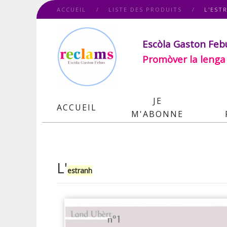
ACCUEIL
LISTE DES PRODUITS
L'EST
Escòla Gaston Feb
Promòver la lenga
JE
ACCUEIL
M'ABONNE
L'
estranh